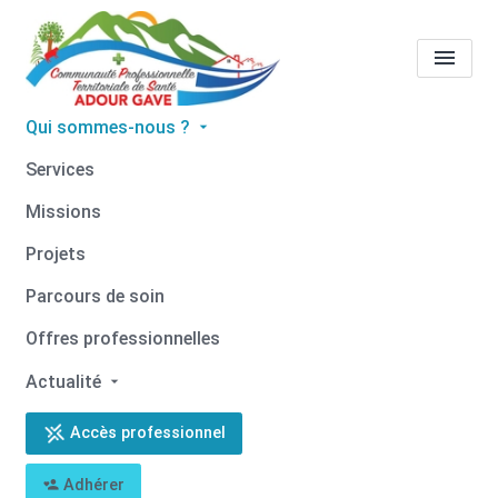
Qui sommes-nous ?
Tous les professionnels de
Services
santé
Missions
Accueil
Tous les professionnels de santé
Projets
Parcours de soin
Offres professionnelles
Actualité
Filtrer par profession
Accès professionnel
Filtrer par commune
Adhérer
Filtrer par compétence