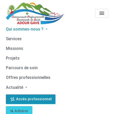
Qui sommes-nous ?
Tous les professionnels de
Services
santé
Patricia GIL ERGUY
Missions
Accueil
Tous les professionnels de santé
Projets
Tous les professionnels de santé
Patricia GIL ERGUY
Parcours de soin
Offres professionnelles
Actualité
Retour
Accès professionnel
Patricia GIL ERGUY
Adhérer