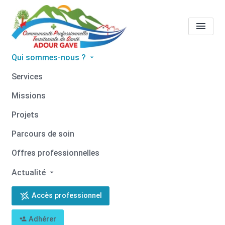
Qui sommes-nous ?
Tous les professionnels de
Services
santé
Christelle
Missions
DARRIGRAND-NAULE
Projets
Accueil
Tous les professionnels de santé
Parcours de soin
Tous les professionnels de santé
Christelle DARRIGRAND-NAULE
Offres professionnelles
Actualité
Accès professionnel
Retour
Adhérer