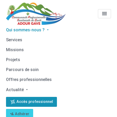
Qui sommes-nous ?
Tous les professionnels de
Services
santé
Hélène GRACIET
Missions
Accueil
Tous les professionnels de santé
Projets
Tous les professionnels de santé
Hélène GRACIET
Parcours de soin
Offres professionnelles
Actualité
Retour
Accès professionnel
Hélène GRACIET
Adhérer