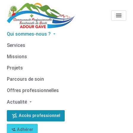
Qui sommes-nous ?
Tous les professionnels de
Services
santé
Isabelle LECUIX
Missions
Accueil
Tous les professionnels de santé
Projets
Tous les professionnels de santé
Isabelle LECUIX
Parcours de soin
Offres professionnelles
Actualité
Retour
Accès professionnel
Isabelle LECUIX
Adhérer